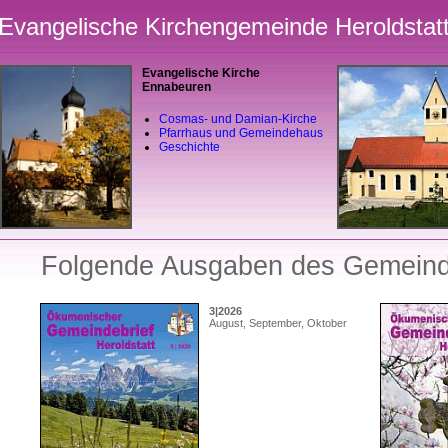
Evangelische Kirchengemeinde Heroldstat
Evangelische Kirche
Ennabeuren
Cosmas- und Damian-Kirche
Pfarrhaus und Gemeindehaus
Geschichte
Folgende Ausgaben des Gemeinde
3|2026
August, September, Oktober