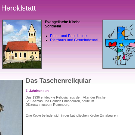
Heroldstatt
Evangelische Kirche
Sontheim
Peter- und Paul-kirche
Pfarrhaus und Gemeindesaal
Das Taschenreliquiar
7. Jahrhundert
Das 1936 entdeckte Reliquiar aus dem Altar der Kirche
St. Cosmas und Damian Ennabeuren, heute im
Diözesanmuseum Rottenburg.
Eine Kopie befindet sich in der katholischen Kirche Ennabeuren.