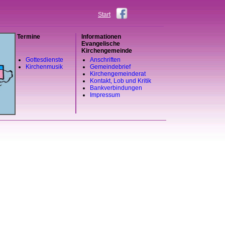
Start
Termine
Informationen
Evangelische
Kirchengemeinde
Gottesdienste
Anschriften
Kirchenmusik
Gemeindebrief
Kirchengemeinderat
Kontakt, Lob und Kritik
Bankverbindungen
Impressum