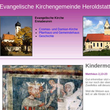
Evangelische Kirchengemeinde Heroldstat
Evangelische Kirche
Ennabeuren
Cosmas- und Damian-Kirche
Pfarrhaus und Gemeindehaus
Geschichte
Kindermo
Matthäus 2,13-23
Gut erkennbar sitzt
ist nur noch der ober
Zweifellos will dies
Weil die Weisen au
ließ er alle Kinder