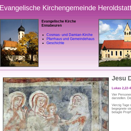
Evangelische Kirchengemeinde Heroldstat
Evangelische Kirche
Ennabeuren
Cosmas- und Damian-Kirche
Pfarrhaus und Gemeindehaus
Geschichte
Jesu 
Lukas 2,22-
Vier Personen
darstellen. D
Vierzig Tage 
begegnete si
betagte Proph